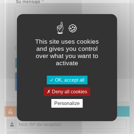
Su mensaje
*
This site uses cookies
and gives you control
Acepto la
política de privacidad
.
*
over what you want to
activate
ENVIAR
OK, accept all
Deny all cookies
Personalize
ACCESO A SOCIOS