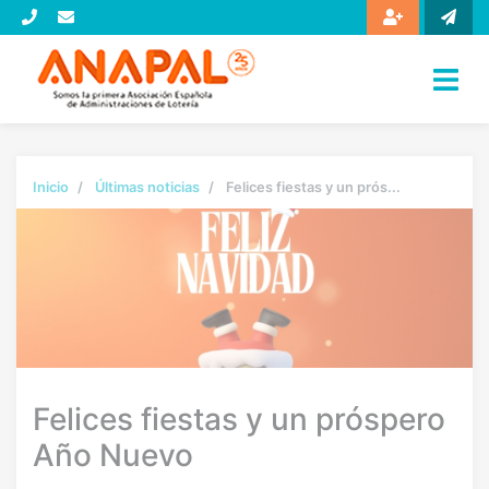
Inicio
Últimas noticias
Felices fiestas y un prós...
Felices fiestas y un próspero
Año Nuevo