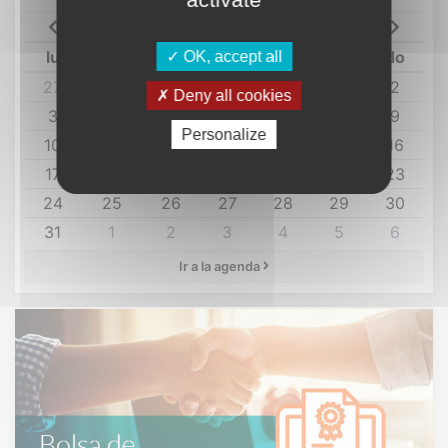
agosto 2026
lu
ma
mi
ju
vi
sá
do
OK, accept all
27
28
29
30
31
1
2
Deny all cookies
3
4
5
6
7
8
9
Personalize
10
11
12
13
14
15
16
17
18
19
20
21
22
23
24
25
26
27
28
29
30
31
1
2
3
4
5
6
Ir a la agenda