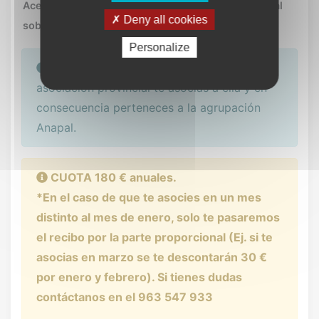
Acepto recibir novedades vía e-mail y correo postal
supresión, portabilidad, limitación y oposición
Deny all cookies
sobre ANAPAL.
*
dirigiéndose a los datos del responsable. En
Personalize
caso de divergencias, puede presentar una
Recuerda que si en tu provincia existe
reclamación ante la Agencia de Protección de
asociación provincial te asocias a ella y en
Datos (
www.aepd.es
).
consecuencia perteneces a la agrupación
Anapal.
CUOTA 180 € anuales.
*En el caso de que te asocies en un mes
distinto al mes de enero, solo te pasaremos
el recibo por la parte proporcional (Ej. si te
asocias en marzo se te descontarán 30 €
por enero y febrero). Si tienes dudas
contáctanos en el 963 547 933