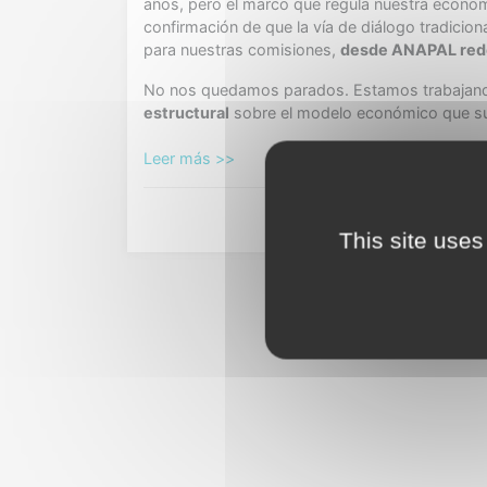
años, pero el marco que regula nuestra economí
confirmación de que la vía de diálogo tradicio
para nuestras comisiones,
desde ANAPAL rede
No nos quedamos parados. Estamos trabajan
estructural
sobre el modelo económico que sust
Leer más >>
This site uses