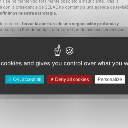
a se ha mantenido totalmente obsoleto e insuficiente. Tras la
nal con la presidencia de SELAE no contempla una agenda de revisi
finimos nuestra estrategia
.
do duro en
forzar la apertura de una negociación profunda y
enta a la Red de Ventas, entre otro tipo de acciones colectivas.
 cookies and gives you control over what you w
OK, accept all
Deny all cookies
Personalize