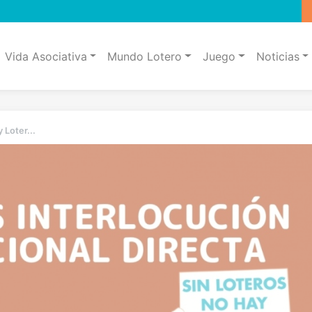
Vida Asociativa
Mundo Lotero
Juego
Noticias
 Loter...