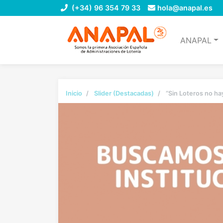
(+34) 96 354 79 33
hola@anapal.es
ANAPAL
Inicio
Slider (Destacadas)
“Sin Loteros no hay