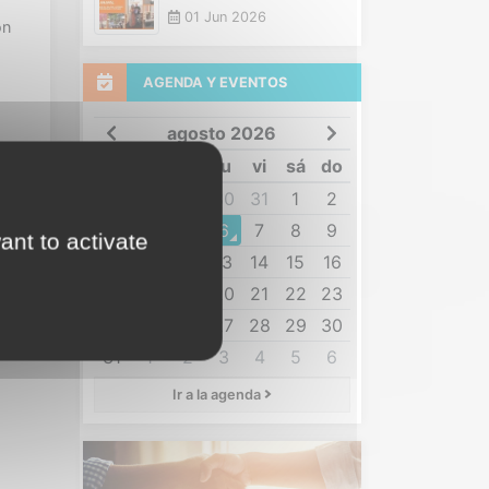
01 Jun 2026
ón
AGENDA Y EVENTOS
agosto 2026
lu
ma
mi
ju
vi
sá
do
27
28
29
30
31
1
2
3
4
5
6
7
8
9
ant to activate
10
11
12
13
14
15
16
17
18
19
20
21
22
23
24
25
26
27
28
29
30
31
1
2
3
4
5
6
Ir a la agenda